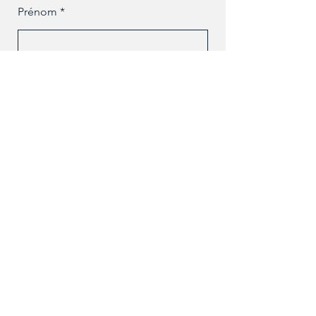
Prénom
Nom de famille
Téléphone
E-mail
Message