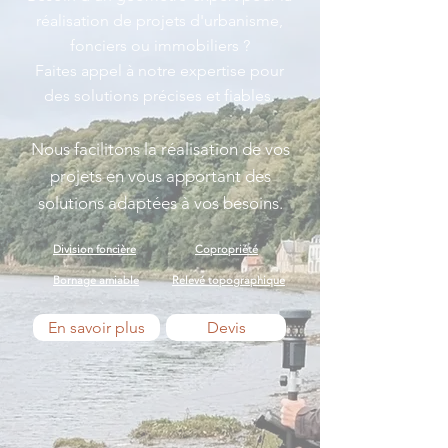
réalisation de projets d'urbanisme,
fonciers ou immobiliers ?
Faites appel à notre expertise pour
des solutions précises et fiables.
Nous facilitons la réalisation de vos
projets en vous apportant des
solutions adaptées à vos besoins.
Division foncière
Copropriété
Bornage amiable
Relevé topographique
En savoir plus
Devis